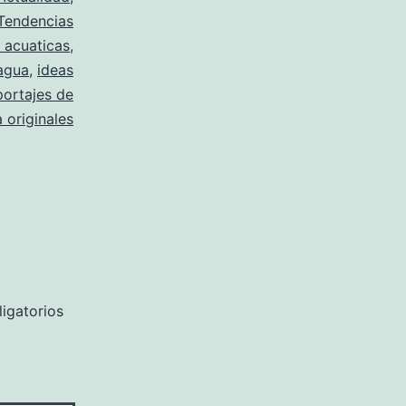
Tendencias
 acuaticas
,
agua
,
ideas
portajes de
 originales
igatorios