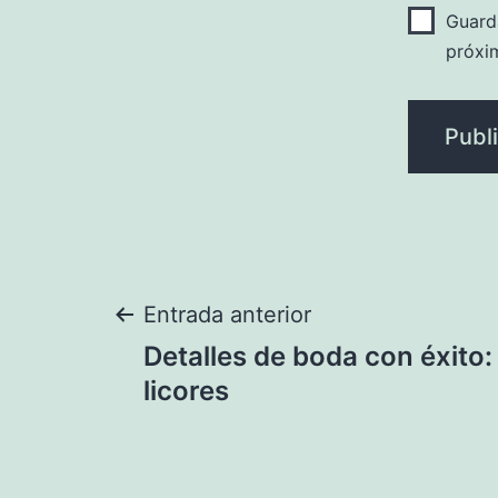
Guard
próxi
Navegación
Entrada anterior
Detalles de boda con éxito:
de
licores
entradas