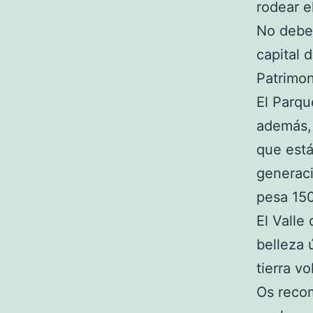
rodear e
No debei
capital 
Patrimo
El Parqu
además, 
que está
generaci
pesa 150
El Valle
belleza 
tierra v
Os recom