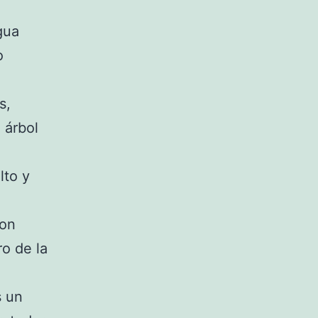
gua
o
s,
 árbol
lto y
con
ro de la
s un