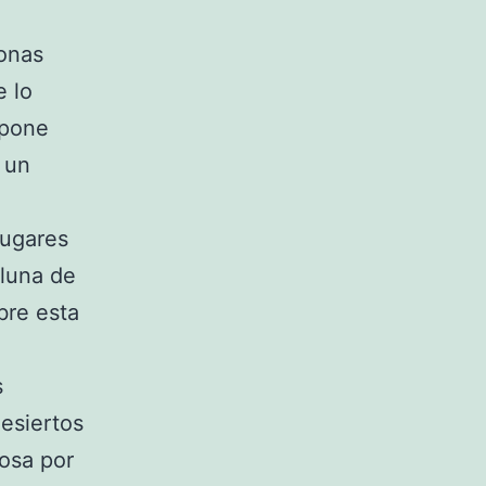
sonas
 lo
upone
 un
lugares
 luna de
bre esta
s
desiertos
mosa por