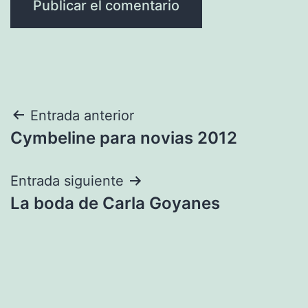
Navegación
Entrada anterior
Cymbeline para novias 2012
de
entradas
Entrada siguiente
La boda de Carla Goyanes