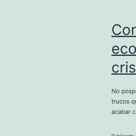
Con
eco
cris
No pospo
trucos q
acabar c