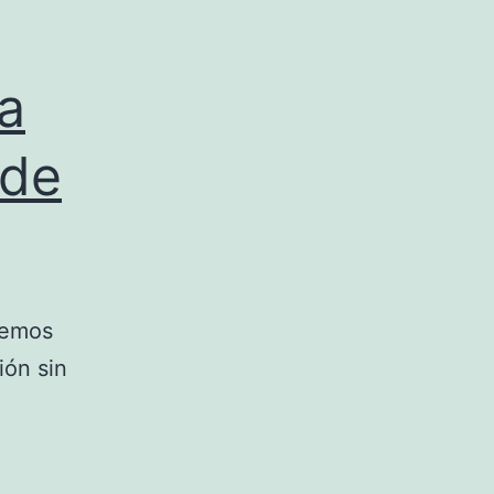
a
 de
cemos
ión sin