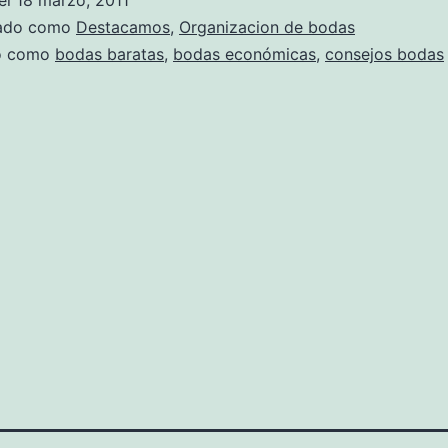
el
18 marzo, 2011
zado como
Destacamos
,
Organizacion de bodas
do como
bodas baratas
,
bodas económicas
,
consejos bodas