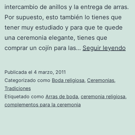
intercambio de anillos y la entrega de arras.
Por supuesto, esto también lo tienes que
tener muy estudiado y para que te quede
una ceremonia elegante, tienes que
Co
comprar un cojín para las…
Seguir leyendo
de
ces
Publicada el
4 marzo, 2011
de
Categorizado como
Boda religiosa
,
Ceremonias
,
arr
Tradiciones
Etiquetado como
Arras de boda
,
ceremonia religiosa
,
y
complementos para la ceremonia
coj
de
ani