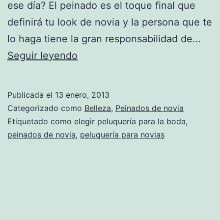
ese día? El peinado es el toque final que
definirá tu look de novia y la persona que te
lo haga tiene la gran responsabilidad de…
Cómo
Seguir leyendo
elegir
la
Publicada el
13 enero, 2013
peluquería
Categorizado como
Belleza
,
Peinados de novia
para
Etiquetado como
elegir peluquería para la boda
,
peinados de novia
,
peluquería para novias
tu
boda