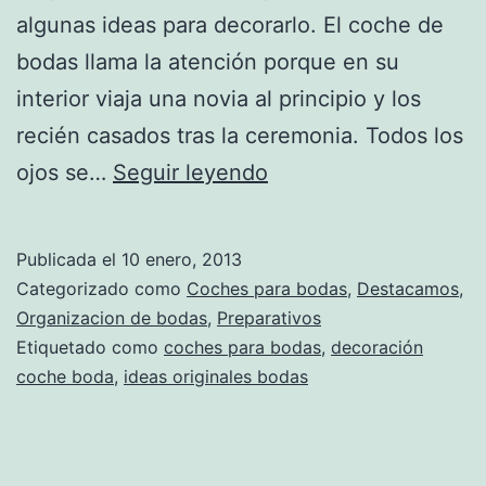
algunas ideas para decorarlo. El coche de
bodas llama la atención porque en su
interior viaja una novia al principio y los
recién casados tras la ceremonia. Todos los
Ideas
ojos se…
Seguir leyendo
originales
para
Publicada el
10 enero, 2013
decorar
Categorizado como
Coches para bodas
,
Destacamos
,
el
Organizacion de bodas
,
Preparativos
Etiquetado como
coches para bodas
,
decoración
coche
coche boda
,
ideas originales bodas
de
bodas