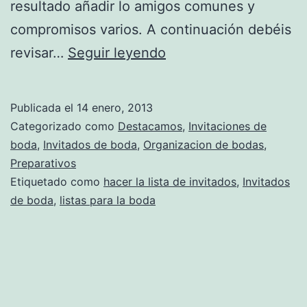
resultado añadir lo amigos comunes y
compromisos varios. A continuación debéis
Cómo
revisar…
Seguir leyendo
hacer
la
Publicada el
14 enero, 2013
lista
Categorizado como
Destacamos
,
Invitaciones de
de
boda
,
Invitados de boda
,
Organizacion de bodas
,
Preparativos
invitados
Etiquetado como
hacer la lista de invitados
,
Invitados
de boda
,
listas para la boda