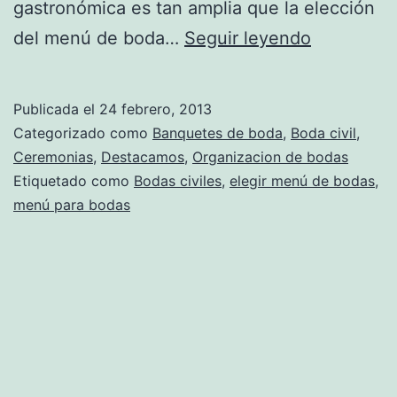
gastronómica es tan amplia que la elección
Consejos
del menú de boda…
Seguir leyendo
para
elegir
Publicada el
24 febrero, 2013
el
Categorizado como
Banquetes de boda
,
Boda civil
,
menú
Ceremonias
,
Destacamos
,
Organizacion de bodas
Etiquetado como
Bodas civiles
,
elegir menú de bodas
,
de
menú para bodas
una
boda
civil