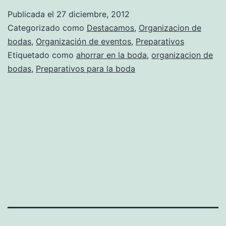
reducir
Publicada el
27 diciembre, 2012
los
Categorizado como
Destacamos
,
Organizacion de
costes
bodas
,
Organización de eventos
,
Preparativos
Etiquetado como
ahorrar en la boda
,
organizacion de
de
bodas
,
Preparativos para la boda
tu
boda