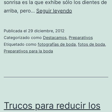
sonrisa es la que exhibe sólo los dientes de
Trucos
arriba, pero…
Seguir leyendo
para
posar
Publicada el
29 diciembre, 2012
en
Categorizado como
Destacamos
,
Preparativos
las
Etiquetado como
fotografías de boda
,
fotos de boda
,
Preparativos para la boda
fotografías
de
boda
Trucos para reducir los