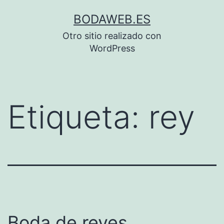
Saltar
BODAWEB.ES
al
Otro sitio realizado con
contenido
WordPress
Etiqueta:
rey
Boda de reyes