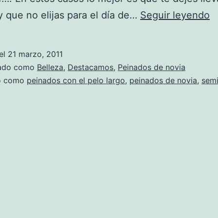
P
 y que no elijas para el día de…
Seguir leyendo
d
n
el
21 marzo, 2011
s
zado como
Belleza
,
Destacamos
,
Peinados de novia
do como
peinados con el pelo largo
,
peinados de novia
,
sem