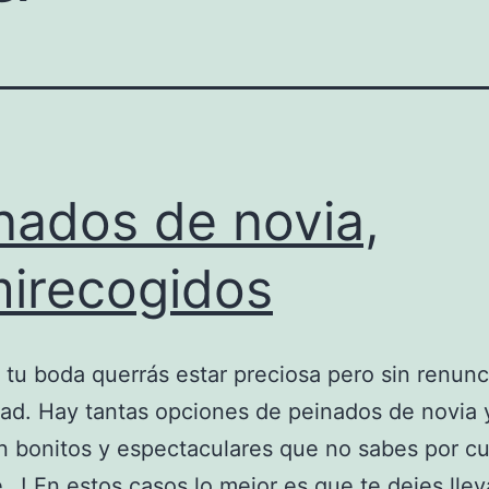
nados de novia,
irecogidos
e tu boda querrás estar preciosa pero sin renunci
d. Hay tantas opciones de peinados de novia 
n bonitos y espectaculares que no sabes por cu
e…! En estos casos lo mejor es que te dejes llev