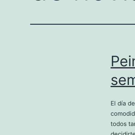
Pei
sem
El día d
comodida
todos ta
decidirt