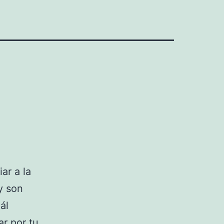
ar a la
y son
ál
ar por tu