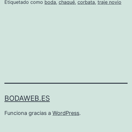
Etiquetado como
boda
,
chaqué
,
corbata
,
traje novio
BODAWEB.ES
Funciona gracias a
WordPress
.