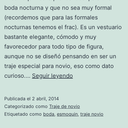
boda nocturna y que no sea muy formal
(recordemos que para las formales
nocturnas tenemos el frac). Es un vestuario
bastante elegante, cómodo y muy
favorecedor para todo tipo de figura,
aunque no se diseñó pensando en ser un
traje especial para novio, eso como dato
Indumentaria
curioso.…
Seguir leyendo
del
novio
Publicada el
2 abril, 2014
(Parte
Categorizado como
Traje de novio
3)
Etiquetado como
boda
,
esmoquin
,
traje novio