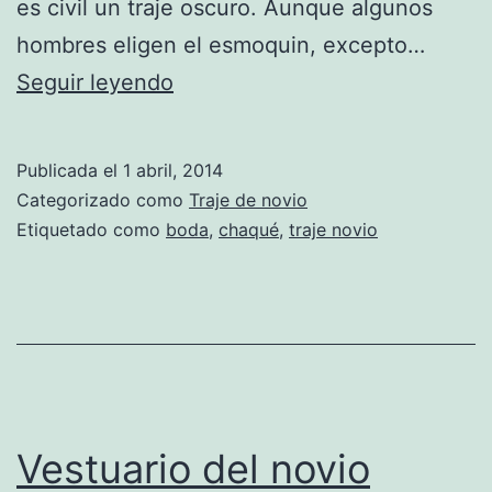
es civil un traje oscuro. Aunque algunos
hombres eligen el esmoquin, excepto…
Indumentaria
Seguir leyendo
del
novio
Publicada el
1 abril, 2014
(Parte
Categorizado como
Traje de novio
1)
Etiquetado como
boda
,
chaqué
,
traje novio
Vestuario del novio