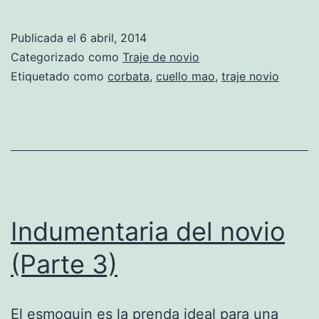
y
cu
Publicada el
6 abril, 2014
(P
Categorizado como
Traje de novio
3)
Etiquetado como
corbata
,
cuello mao
,
traje novio
Co
Indumentaria del novio
(Parte 3)
El esmoquin es la prenda ideal para una