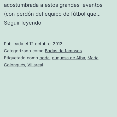
acostumbrada a estos grandes eventos
(con perdón del equipo de fútbol que…
Se
Seguir leyendo
casa
María
Publicada el
12 octubre, 2013
Colonqués
Categorizado como
Bodas de famosos
«Porcelanosa»
Etiquetado como
boda
,
duquesa de Alba
,
María
Colonqués
,
Villareal