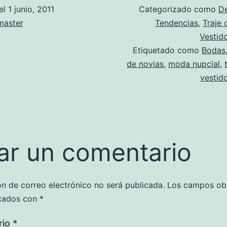
el
1 junio, 2011
Categorizado como
D
aster
Tendencias
,
Traje 
Vestid
Etiquetado como
Bodas
de novias
,
moda nupcial
,
vestid
ar un comentario
ón de correo electrónico no será publicada.
Los campos obl
cados con
*
rio
*