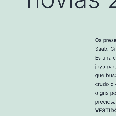
Os pres
Saab. Cr
Es una c
joya par
que busc
crudo o 
o gris p
preciosa
VESTID