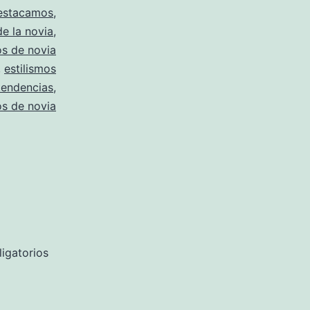
estacamos
,
de la novia
,
os de novia
,
estilismos
tendencias
,
os de novia
igatorios