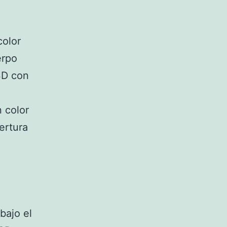
color
erpo
 3D con
 color
ertura
bajo el