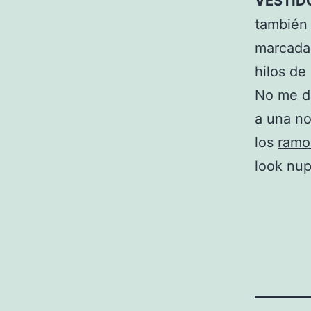
VESTID
también 
marcada 
hilos de
No me di
a una no
los
ramo
look nup