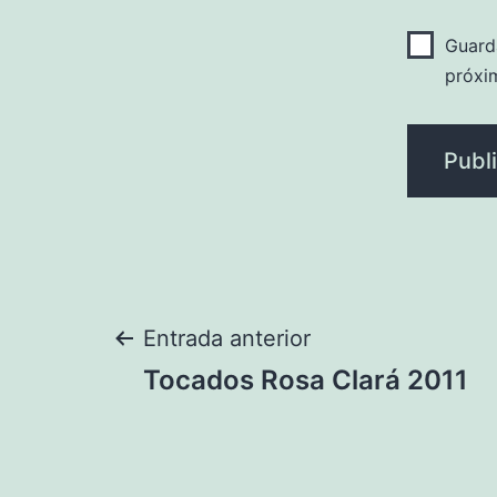
Guard
próxi
Navegación
Entrada anterior
Tocados Rosa Clará 2011
de
entradas