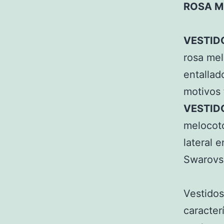
ROSA M
VESTID
rosa mel
entallad
motivos 
VESTID
melocotó
lateral 
Swarovs
Vestidos
caracter