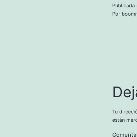
Publicada 
Por
boomm
Dej
Tu direcci
están mar
Comenta