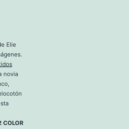
e Elie
mágenes.
tidos
a novia
nco,
elocotón
esta
2 COLOR