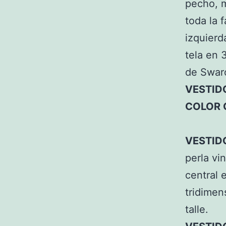
pecho, m
toda la 
izquierd
tela en 
de Swar
VESTIDO
COLOR 
VESTID
perla vi
central 
tridimen
talle.