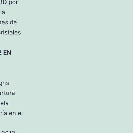
 3D por
la
nes de
ristales
2 EN
gris
ertura
tela
ría en el