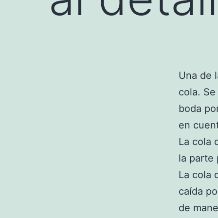
Una de l
cola. Se
boda por
en cuent
La cola 
la parte
La cola 
caída po
de maner