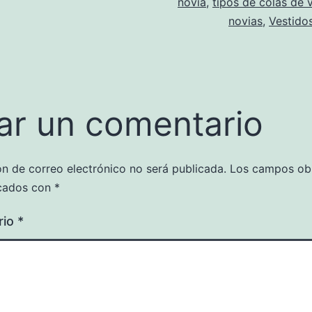
novia
,
tipos de colas de 
novias
,
Vestido
ar un comentario
ón de correo electrónico no será publicada.
Los campos obl
cados con
*
rio
*