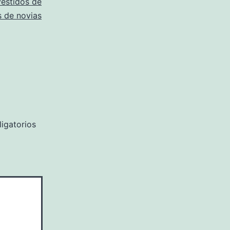
vestidos de
s de novias
igatorios