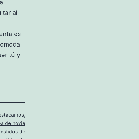
la
tar al
enta es
ncomoda
er tú y
estacamos
,
os de novia
vestidos de