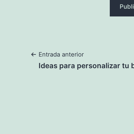
Navegación
Entrada anterior
Ideas para personalizar tu
de
entradas