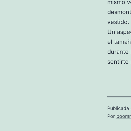
mismo ve
desmonta
vestido.
Un aspec
el tamañ
durante 
sentirte
Publicada 
Por
boomm