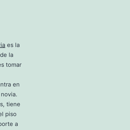
ia
es la
de la
es tomar
entra en
 novia.
s, tiene
el piso
porte a