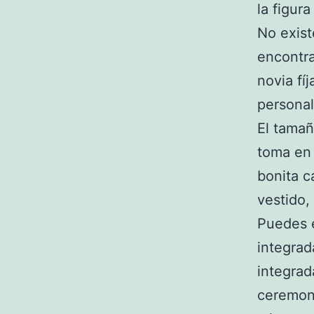
la figura
No exist
encontra
novia fí
personal
El tamañ
toma en 
bonita c
vestido,
Puedes e
integrad
integrad
ceremoni