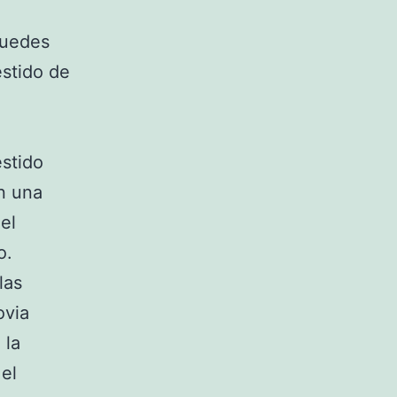
puedes
estido de
estido
n una
el
o.
las
ovia
 la
el