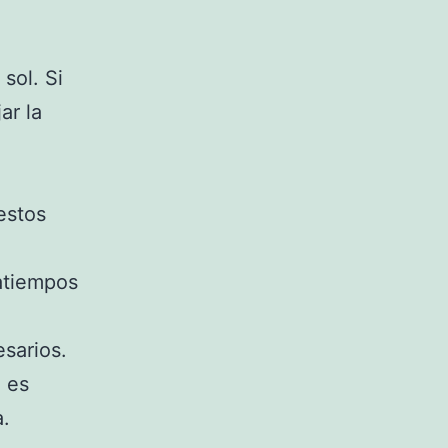
sol. Si
ar la
estos
atiempos
sarios.
, es
a.