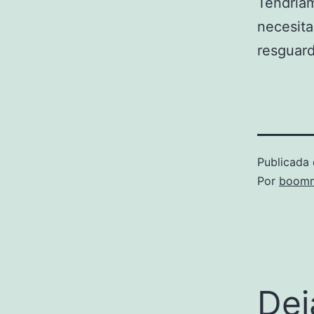
Tendríam
necesita
resguard
Publicada 
Por
boomm
Dej