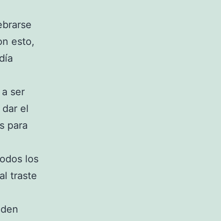
ebrarse
on esto,
día
 a ser
dar el
s para
odos los
l traste
eden