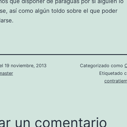
os que disponer de paraguas por si alguien lo
se, así como algún toldo sobre el que poder
arse.
el
19 noviembre, 2013
Categorizado como
C
aster
Etiquetado
contratie
ar un comentario