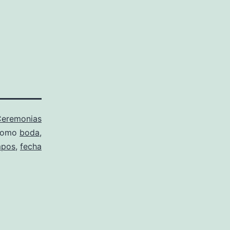
eremonias
 como
boda
,
mpos
,
fecha