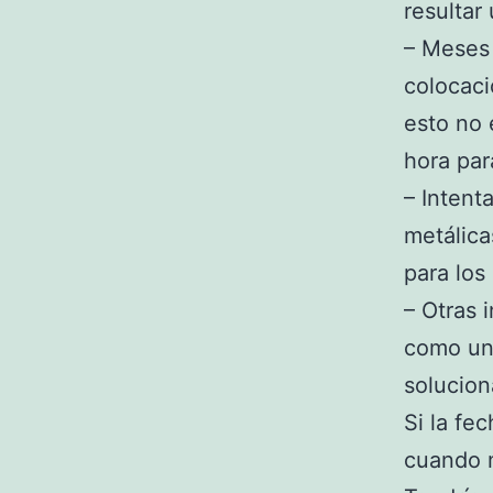
resultar
– Meses 
colocaci
esto no 
hora par
– Intent
metálica
para los 
– Otras 
como un 
solucion
Si la fe
cuando m