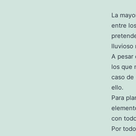
La mayor
entre lo
pretende
lluvioso
A pesar 
los que 
caso de 
ello.
Para pla
elemento
con todo
Por todo