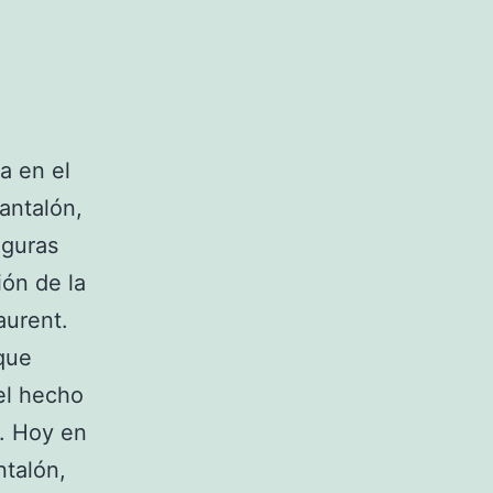
a en el
pantalón,
iguras
ión de la
aurent.
 que
 el hecho
s. Hoy en
ntalón,