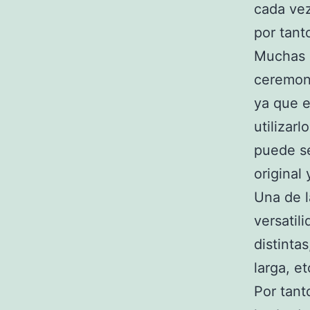
cada vez
por tant
Muchas n
ceremoni
ya que 
utilizar
puede se
original
Una de l
versatil
distinta
larga, et
Por tant