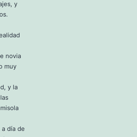
ajes, y
os.
realidad
de novia
do muy
d, y la
las
amisola
 a día de