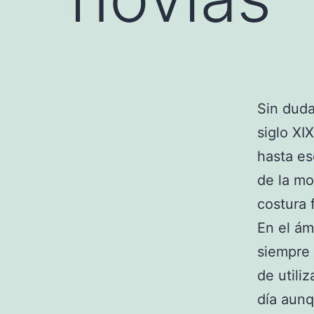
Sin dud
siglo XI
hasta es
de la mo
costura 
En el ám
siempre 
de utili
día aunq