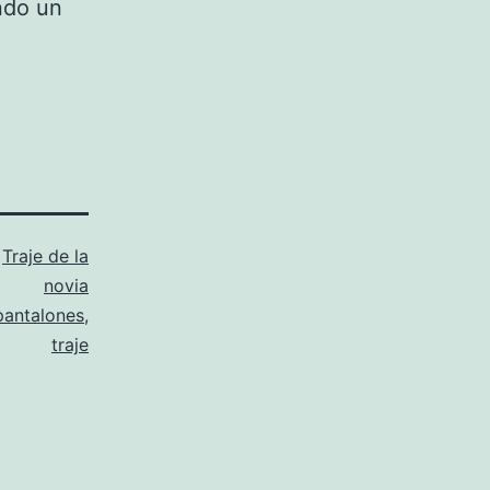
ndo un
o
Traje de la
novia
pantalones
,
traje