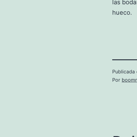
las boda
hueco.
Publicada 
Por
boomm