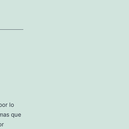
por lo
ormas que
or