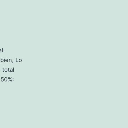
el
 bien, Lo
 total
l 50%: