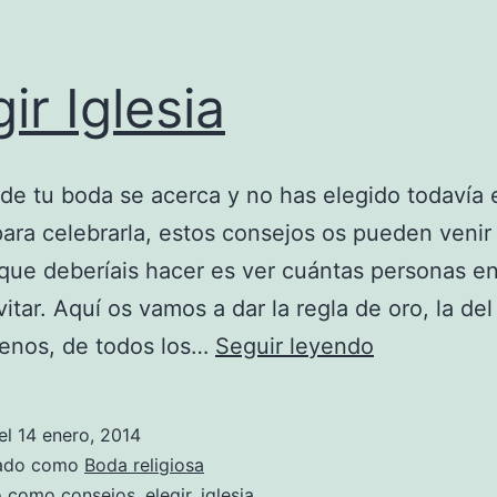
gir Iglesia
a de tu boda se acerca y no has elegido todavía 
para celebrarla, estos consejos os pueden venir
que deberíais hacer es ver cuántas personas en
nvitar. Aquí os vamos a dar la regla de oro, la de
Elegir
enos, de todos los…
Seguir leyendo
Iglesia
el
14 enero, 2014
zado como
Boda religiosa
do como
consejos
,
elegir
,
iglesia