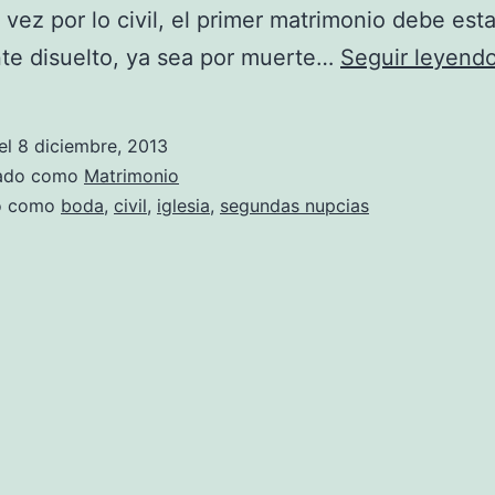
vez por lo civil, el primer matrimonio debe esta
te disuelto, ya sea por muerte…
Seguir leyend
el
8 diciembre, 2013
zado como
Matrimonio
do como
boda
,
civil
,
iglesia
,
segundas nupcias