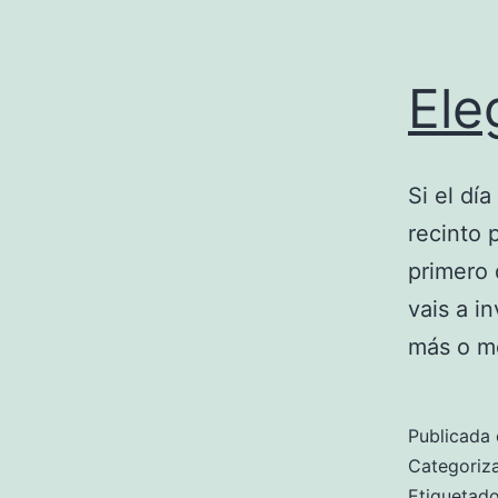
Ele
Si el dí
recinto 
primero 
vais a i
más o m
Publicada 
Categori
Etiqueta