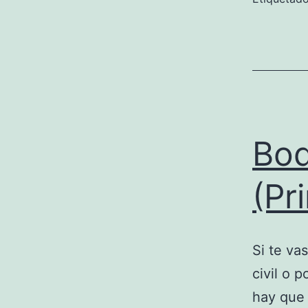
Bod
(Pr
Si te va
civil o 
hay que 