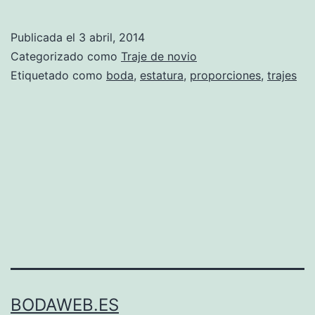
del
novio
Publicada el
3 abril, 2014
(Parte
Categorizado como
Traje de novio
5)
Etiquetado como
boda
,
estatura
,
proporciones
,
trajes
BODAWEB.ES