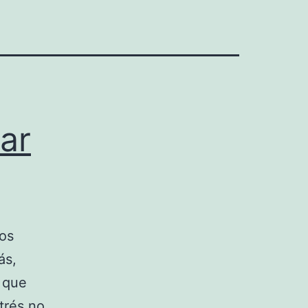
ar
los
ás,
 que
trés no