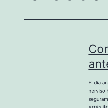
Con
ant
El día a
nerviso 
segurame
estén li