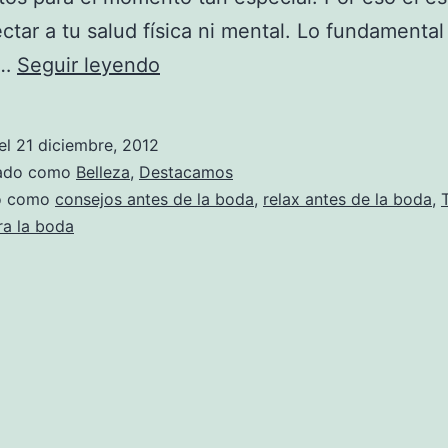
ctar a tu salud física ni mental. Lo fundamental
Consejos
y…
Seguir leyendo
para
descansar
el
21 diciembre, 2012
antes
zado como
Belleza
,
Destacamos
de
do como
consejos antes de la boda
,
relax antes de la boda
,
ra la boda
la
boda