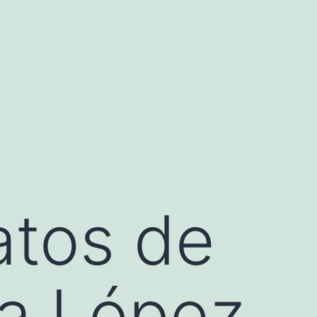
atos de
ra López