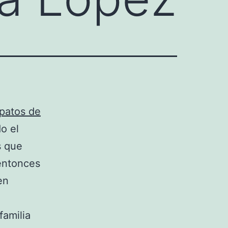
patos de
o el
s que
 entonces
en
familia