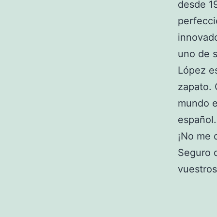
desde 19
perfecci
innovado
uno de 
López es
zapato. 
mundo e
español.
¡No me d
Seguro q
vuestro