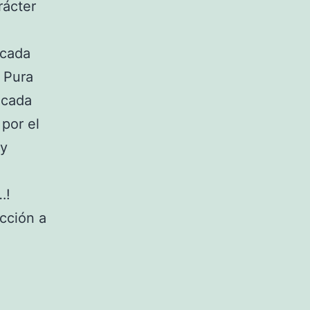
rácter
 cada
 Pura
 cada
por el
 y
…!
cción a