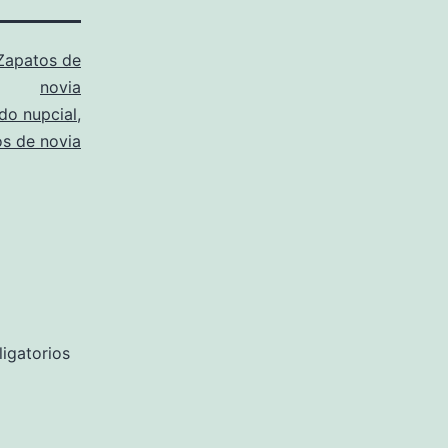
Zapatos de
novia
do nupcial
,
s de novia
igatorios