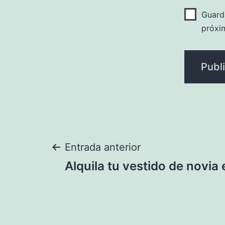
Guard
próxi
Navegación
Entrada anterior
Alquila tu vestido de novia
de
entradas