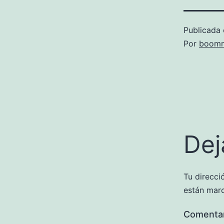
Publicada 
Por
boomm
Dej
Tu direcci
están mar
Comenta