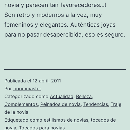
novia y parecen tan favorecedores…!
Son retro y modernos a la vez, muy
femeninos y elegantes. Auténticas joyas
para no pasar desapercibida, eso es seguro.
Publicada el
12 abril, 2011
Por
boommaster
Categorizado como
Actualidad
,
Belleza
,
Complementos
,
Peinados de novia
,
Tendencias
,
Traje
de la novia
Etiquetado como
estilismos de novias
,
tocados de
novia
,
Tocados para novias