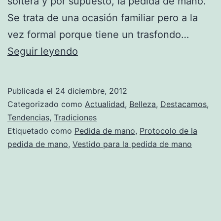
soltera y por supuesto, la pedida de mano.
Se trata de una ocasión familiar pero a la
vez formal porque tiene un trasfondo…
Vestidos
Seguir leyendo
para
tu
Publicada el
24 diciembre, 2012
pedida
Categorizado como
Actualidad
,
Belleza
,
Destacamos
,
de
Tendencias
,
Tradiciones
Etiquetado como
Pedida de mano
,
Protocolo de la
mano
pedida de mano
,
Vestido para la pedida de mano