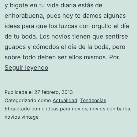
y bigote en tu vida diaria estás de
enhorabuena, pues hoy te damos algunas
ideas para que los luzcas con orgullo el día
de tu boda. Los novios tienen que sentirse
guapos y cómodos el día de la boda, pero
sobre todo deben ser ellos mismos. Por…
Novios
Seguir leyendo
con
barba
Publicada el
27 febrero, 2013
y
Categorizado como
Actualidad
,
Tendencias
bigote
Etiquetado como
ideas para novios
,
novios con barba
,
novios vintage