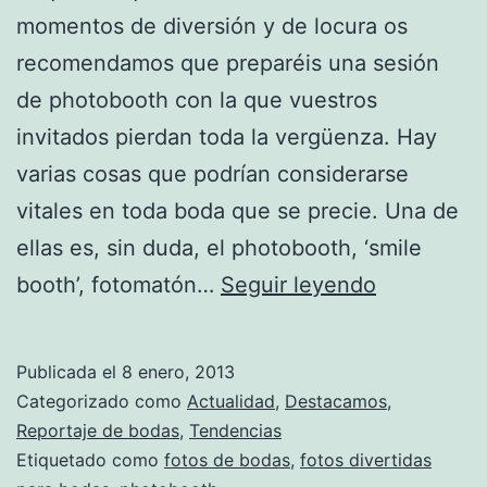
momentos de diversión y de locura os
recomendamos que preparéis una sesión
de photobooth con la que vuestros
invitados pierdan toda la vergüenza. Hay
varias cosas que podrían considerarse
vitales en toda boda que se precie. Una de
ellas es, sin duda, el photobooth, ‘smile
¡Que
booth’, fotomatón…
Seguir leyendo
no
falte
Publicada el
8 enero, 2013
un
Categorizado como
Actualidad
,
Destacamos
,
photoboot
Reportaje de bodas
,
Tendencias
Etiquetado como
fotos de bodas
,
fotos divertidas