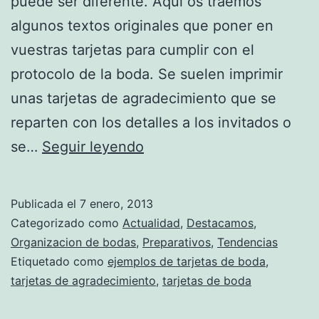
puede ser diferente. Aquí os traemos
algunos textos originales que poner en
vuestras tarjetas para cumplir con el
protocolo de la boda. Se suelen imprimir
unas tarjetas de agradecimiento que se
reparten con los detalles a los invitados o
Textos
se…
Seguir leyendo
originales
para
Publicada el
7 enero, 2013
las
Categorizado como
Actualidad
,
Destacamos
,
tarjetas
Organizacion de bodas
,
Preparativos
,
Tendencias
Etiquetado como
ejemplos de tarjetas de boda
,
de
tarjetas de agradecimiento
,
tarjetas de boda
agradecimiento