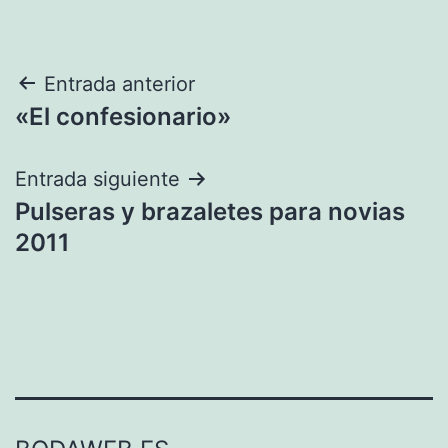
Navegación
Entrada anterior
«El confesionario»
de
entradas
Entrada siguiente
Pulseras y brazaletes para novias
2011