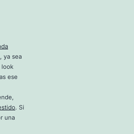
oda
, ya sea
 look
tas ese
ende,
estido
. Si
or una