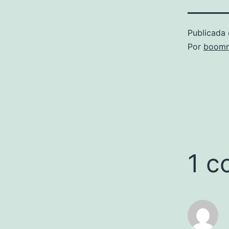
Publicada 
Por
boomm
1 c