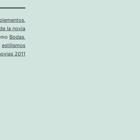
plementos
,
 de la novia
como
Bodas
,
,
estilismos
ovias 2011