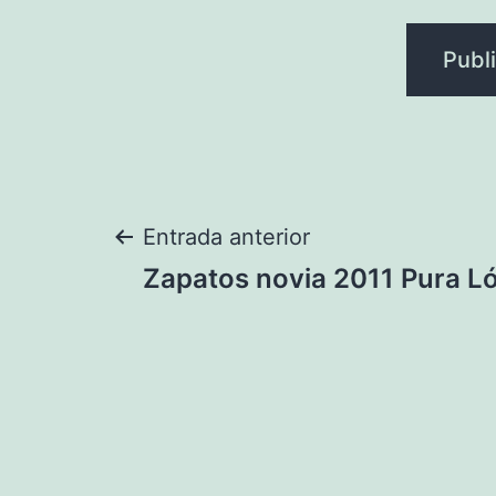
Navegación
Entrada anterior
Zapatos novia 2011 Pura L
de
entradas