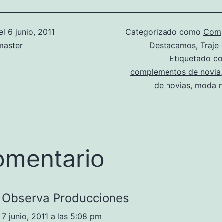
el
6 junio, 2011
Categorizado como
Com
aster
Destacamos
,
Traje
Etiquetado 
complementos de novia
de novias
,
moda n
omentario
Observa Producciones
7 junio, 2011 a las 5:08 pm