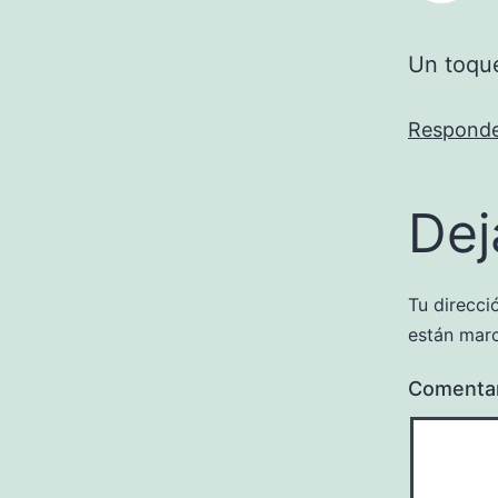
Un toque
Respond
Dej
Tu direcci
están mar
Comenta