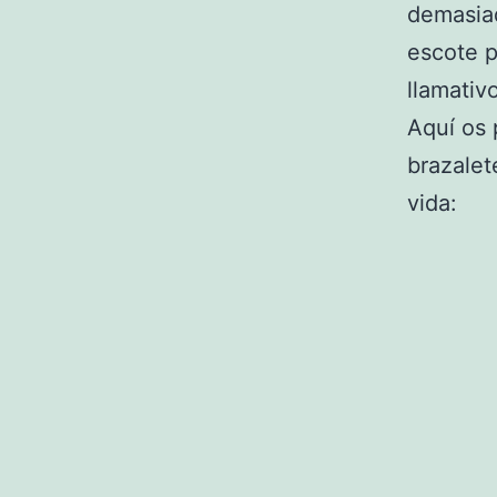
demasiad
escote p
llamativ
Aquí os 
brazalet
vida: