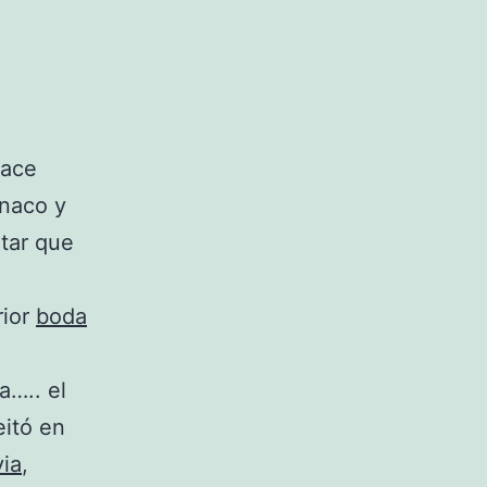
lace
ónaco y
tar que
rior
boda
a….. el
eitó en
via
,