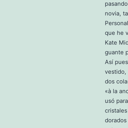
pasando 
novia, t
Persona
que he v
Kate Mid
guante p
Así pues
vestido,
dos cola
«à la an
usó para
cristale
dorados e