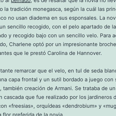
to al
peinado
, es de resaltar que la novia no llev
o la tradición monegasca, según la cuál las pri
co no usan diadema en sus esponsales. La nov
un sencillo recogido, con el pelo apartado de la
lado y recogido bajo con un sencillo velo. Para 
do, Charlene optó por un impresionante broche 
ntes que le prestó Carolina de Hannover.
tante remarcar que el velo, en tul de seda blan
una capa frontal y un sutil bordado a juego con
, también creación de Armani. Se trataba de un 
 cascada que fue realizado por los jardineros d
con «freesias», orquídeas «dendrobium» y «mu
 flor preferida de la novia.