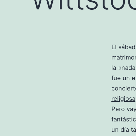
El sábad
matrimon
la «nada
fue un e
concier
religiosa
Pero vay
fantásti
un día t