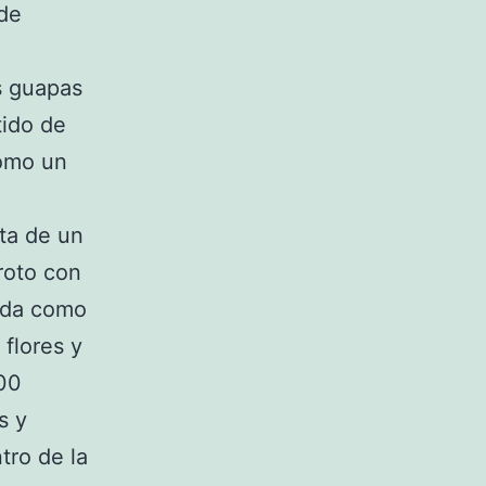
 de
 guapas
tido de
como un
ata de un
roto con
cida como
 flores y
000
s y
ntro de la