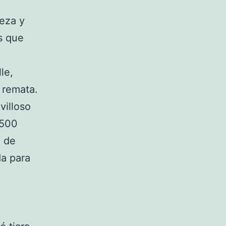
leza y
s que
le,
 remata.
villoso
.500
a de
da para
l