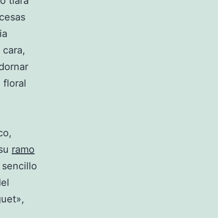
ó tiara
ncesas
ia
 cara,
adornar
floral
co,
 su
ramo
sencillo
el
guet»,