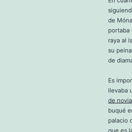
En cuan
siguiend
de Móna
portaba 
raya al 
su peina
de diama
Es impor
llevaba 
de novia
buqué en
palacio 
que es la