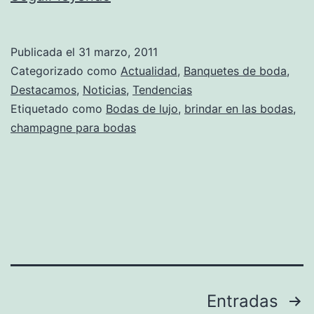
de
lujo
Publicada el
31 marzo, 2011
para
Categorizado como
Actualidad
,
Banquetes de boda
,
una
Destacamos
,
Noticias
,
Tendencias
Etiquetado como
Bodas de lujo
,
brindar en las bodas
,
boda
champagne para bodas
de
lujo
Navegación
Entradas