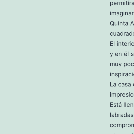
permitír
imaginar
Quinta A
cuadrado
El inter
y en él 
muy poca
inspirac
La casa 
impresio
Está lle
labradas
compromi