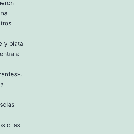
ieron
ena
tros
e y plata
uentra a
mantes».
ta
solas
s o las