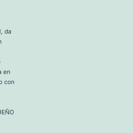
, da
n
o
a en
jo con
UEÑO