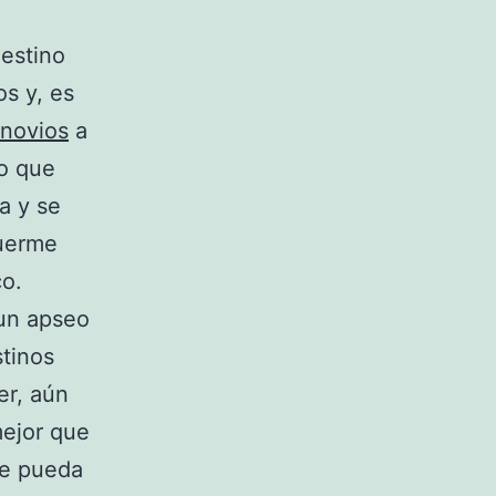
estino
s y, es
 novios
a
to que
a y se
duerme
co.
 un apseo
stinos
er, aún
mejor que
ue pueda