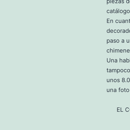
piezas d
catálogo
En cuant
decorado
paso a u
chimene
Una habi
tampoco 
unos 8.0
una foto
EL 