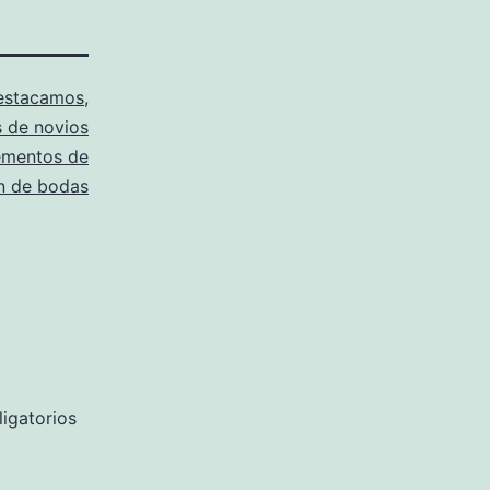
estacamos
,
s de novios
mentos de
n de bodas
igatorios