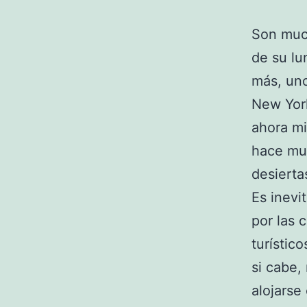
Son much
de su lu
más, uno
New York
ahora mi
hace muy
desierta
Es inevi
por las 
turístic
si cabe,
alojarse