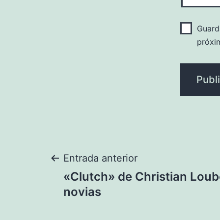
Guard
próxi
Navegación
Entrada anterior
«Clutch» de Christian Loub
de
novias