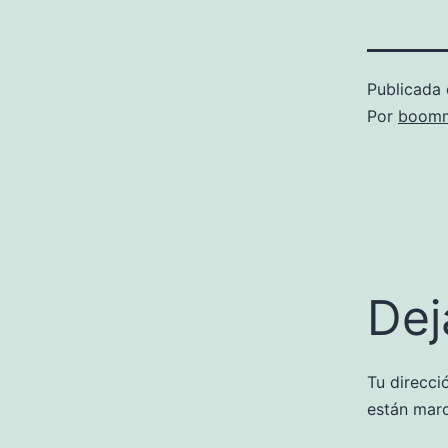
Publicada 
Por
boomm
Dej
Tu direcci
están mar