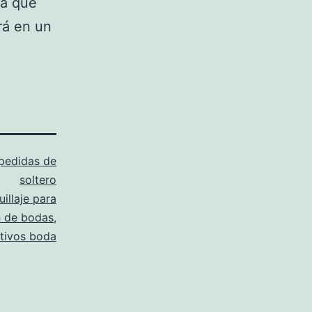
la que
rá en un
pedidas de
soltero
illaje para
n de bodas
,
tivos boda