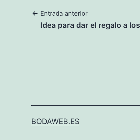
Navegación
Entrada anterior
Idea para dar el regalo a lo
de
entradas
BODAWEB.ES