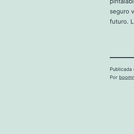
pintalab
seguro v
futuro. 
Publicada 
Por
boomm