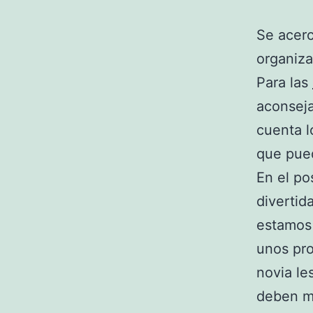
Se acerc
organiza
Para las
aconseja
cuenta l
que pued
En el po
divertid
estamos 
unos pro
novia le
deben ma