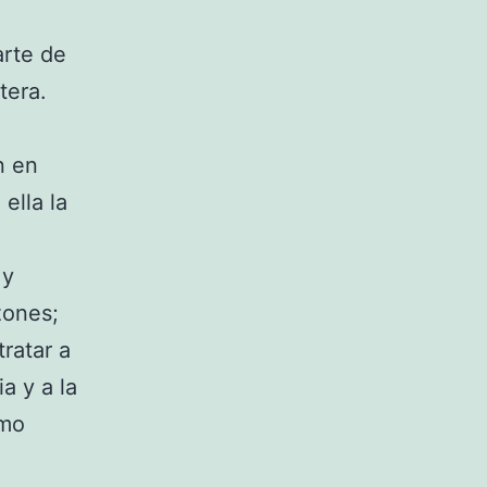
arte de
tera.
n en
ella la
 y
zones;
ratar a
a y a la
omo