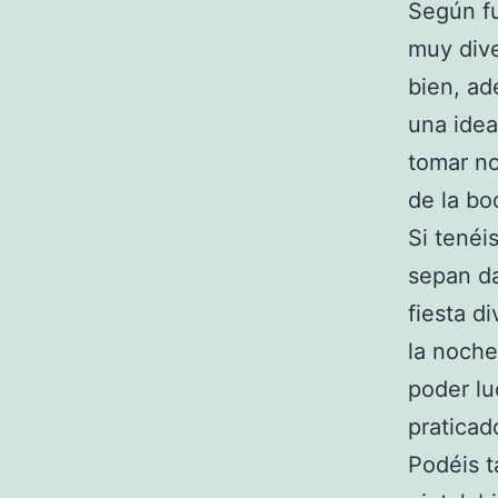
Según f
muy dive
bien, ad
una idea
tomar no
de la bo
Si tenéi
sepan da
fiesta d
la noche
poder lu
praticad
Podéis t