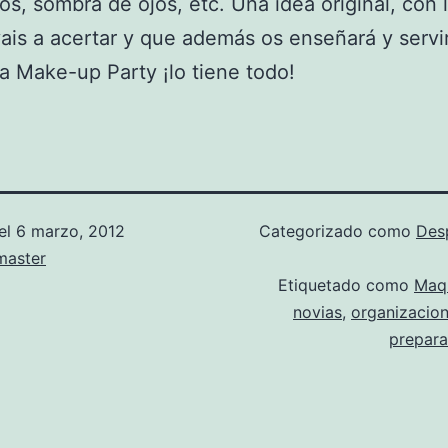
ios, sombra de ojos, etc. Una idea original, con 
ais a acertar y que además os enseñará y servi
La Make-up Party ¡lo tiene todo!
el
6 marzo, 2012
Categorizado como
Des
aster
Etiquetado como
Maqu
novias
,
organizacio
prepara