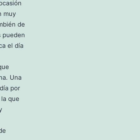
ocasión
an muy
ambién de
as pueden
a el día
 que
una. Una
día por
 la que
y
de