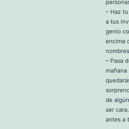
personas
– Haz tu
a tus in
genio co
encima 
nombres 
– Pasa d
mañana o
quedará
sorprend
de algún
ser cara
antes a 