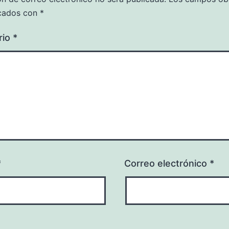
cados con
*
rio
*
*
Correo electrónico
*