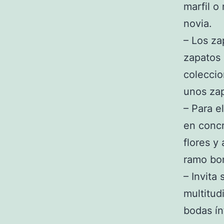
marfil o
novia.
– Los za
zapatos 
coleccio
unos zap
– Para e
en concr
flores y
ramo bon
– Invita
multitud
bodas ín