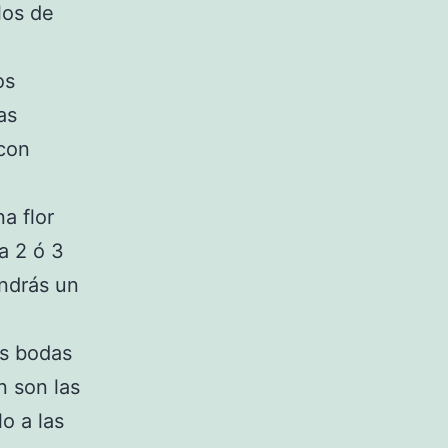
los de
os
as
 con
a flor
a 2 ó 3
endrás un
as bodas
n son las
o a las