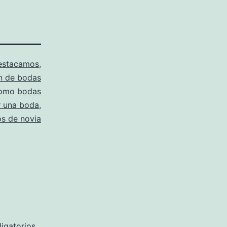
estacamos
,
n de bodas
como
bodas
r una boda
,
os de novia
igatorios