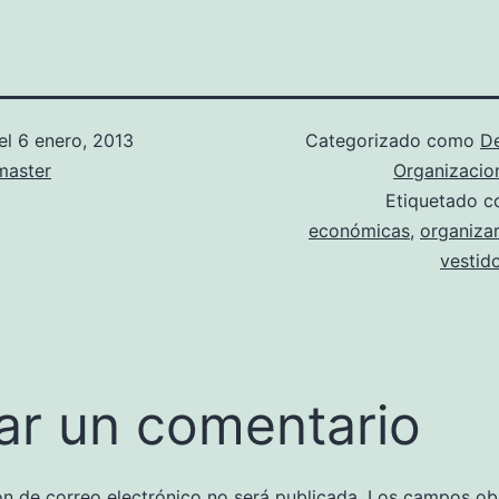
el
6 enero, 2013
Categorizado como
D
aster
Organizacio
Etiquetado 
económicas
,
organiza
vestid
ar un comentario
ón de correo electrónico no será publicada.
Los campos obl