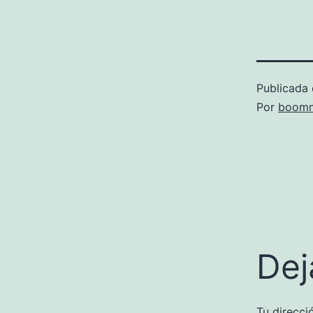
Publicada 
Por
boomm
Dej
Tu direcci