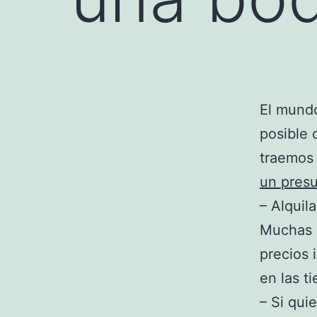
El mundo
posible 
traemos 
un pres
– Alquil
Muchas 
precios 
en las t
– Si qui