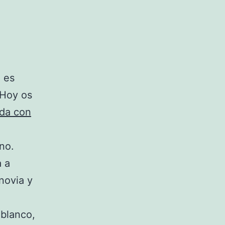
 es
 Hoy os
da con
no.
 a
novia y
 blanco,