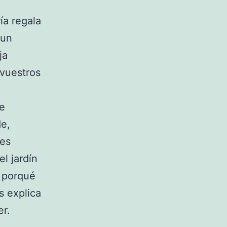
ía regala
 un
ja
vuestros
de
de,
des
l jardín
e porqué
s explica
er.