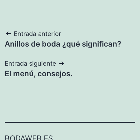
Navegación
Entrada anterior
Anillos de boda ¿qué significan?
de
entradas
Entrada siguiente
El menú, consejos.
BODAWEB.ES