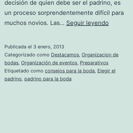
decisión de quien debe ser el padrino, es
un proceso sorprendentemente difícil para
Consejo
muchos novios. Las…
Seguir leyendo
para
la
Publicada el
3 enero, 2013
elección
Categorizado como
Destacamos
,
Organizacion de
de
bodas
,
Organización de eventos
,
Preparativos
Etiquetado como
consejos para la boda
,
Elegir el
un
padrino
,
padrino para la boda
padrino