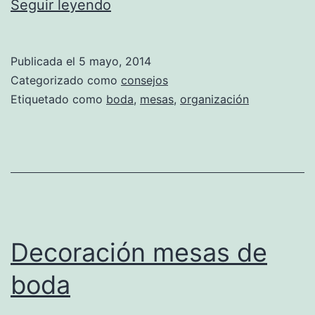
Organización
Seguir leyendo
de
las
Publicada el
5 mayo, 2014
mesas
Categorizado como
consejos
de
Etiquetado como
boda
,
mesas
,
organización
boda
Decoración mesas de
boda