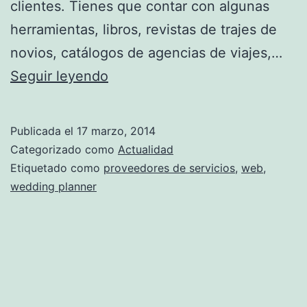
clientes. Tienes que contar con algunas
herramientas, libros, revistas de trajes de
novios, catálogos de agencias de viajes,…
¿Quieres
Seguir leyendo
ser
un
Publicada el
17 marzo, 2014
wedding
Categorizado como
Actualidad
planner?
Etiquetado como
proveedores de servicios
,
web
,
wedding planner
Parte
2