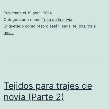
para
trajes
Publicada el
19 abril, 2014
de
Categorizado como
Traje de la novia
novia
Etiquetado como
raso o satén
,
seda
,
tejidos
,
traje
novia
(Parte
3)
Tejidos para trajes de
novia (Parte 2)