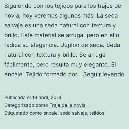
Siguiendo con los tejidos para los trajes de
novia, hoy veremos algunos más. La seda
salvaje es una seda natural con textura y
brillo. Este material se arruga, pero en ello
radica su elegancia. Duplon de seda. Seda
natural con textura y brillo. Se arruga
fácilmente, pero resulta muy elegante. El
T
encaje. Tejido formado por…
Seguir leyendo
p
t
Publicada el
19 abril, 2014
d
Categorizado como
Traje de la novia
n
Etiquetado como
encaje
,
seda salvaje
,
tejidos
(