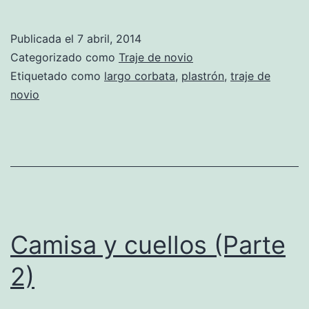
co
el
Publicada el
7 abril, 2014
la
Categorizado como
Traje de novio
y
Etiquetado como
largo corbata
,
plastrón
,
traje de
novio
el
pl
Camisa y cuellos (Parte
2)