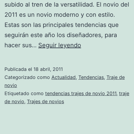
subido al tren de la versatilidad. El novio del
2011 es un novio moderno y con estilo.
Estas son las principales tendencias que
seguirán este año los diseñadores, para
Últimas
hacer sus…
Seguir leyendo
tendencias
trajes
Publicada el
18 abril, 2011
de
Categorizado como
Actualidad
,
Tendencias
,
Traje de
novio
novio
Etiquetado como
tendencias trajes de novio 2011
,
traje
para
de novio
,
Trajes de novios
2011