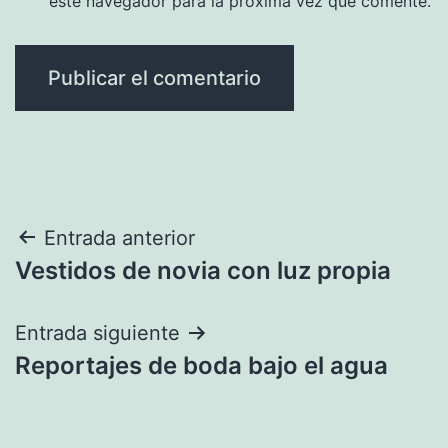
este navegador para la próxima vez que comente.
Navegación
Entrada anterior
Vestidos de novia con luz propia
de
entradas
Entrada siguiente
Reportajes de boda bajo el agua