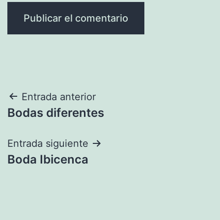
Navegación
Entrada anterior
Bodas diferentes
de
entradas
Entrada siguiente
Boda Ibicenca