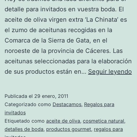
detalle para invitados en vuestra boda. El
aceite de oliva virgen extra ‘La Chinata’ es
el zumo de aceitunas recogidas en la
Comarca de la Sierra de Gata, en el
noroeste de la provincia de Cáceres. Las
aceitunas seleccionadas para la elaboración
C
de sus productos están en…
Seguir leyendo
a
pa
Publicada el
29 enero, 2011
d
Categorizado como
Destacamos
,
Regalos para
a
invitados
Etiquetado como
aceite de oliva
,
cosmetica natural
,
d
detalles de boda
,
productos gourmet
,
regalos para
ol