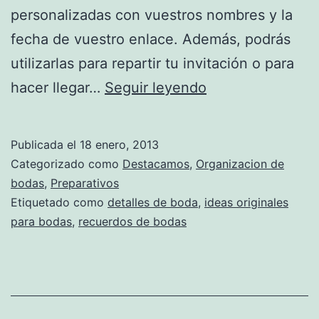
personalizadas con vuestros nombres y la
fecha de vuestro enlace. Además, podrás
utilizarlas para repartir tu invitación o para
Un
hacer llegar…
Seguir leyendo
recuerdo
para
Publicada el
18 enero, 2013
siempre.
Categorizado como
Destacamos
,
Organizacion de
Detalles
bodas
,
Preparativos
Etiquetado como
detalles de boda
,
ideas originales
de
para bodas
,
recuerdos de bodas
boda