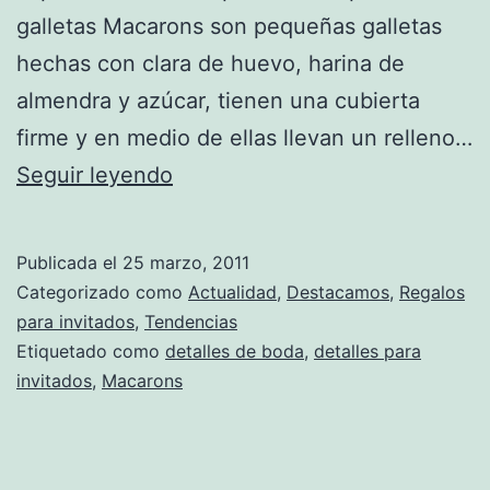
galletas Macarons son pequeñas galletas
hechas con clara de huevo, harina de
almendra y azúcar, tienen una cubierta
firme y en medio de ellas llevan un relleno…
Detalles
Seguir leyendo
de
boda
Publicada el
25 marzo, 2011
de
Categorizado como
Actualidad
,
Destacamos
,
Regalos
moda:
para invitados
,
Tendencias
Etiquetado como
detalles de boda
,
detalles para
macarons
invitados
,
Macarons