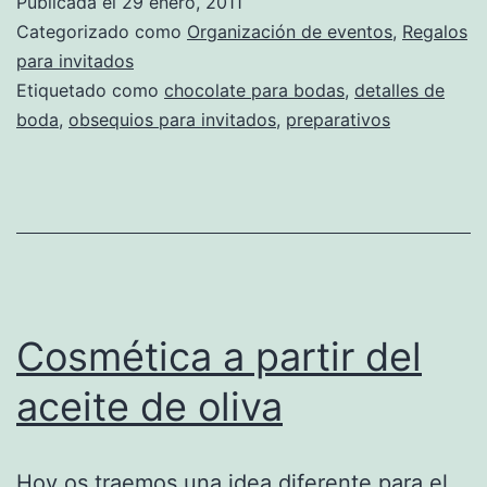
Publicada el
29 enero, 2011
choco
Categorizado como
Organización de eventos
,
Regalos
para
para invitados
Etiquetado como
chocolate para bodas
,
detalles de
boda
boda
,
obsequios para invitados
,
preparativos
Cosmética a partir del
aceite de oliva
Hoy os traemos una idea diferente para el