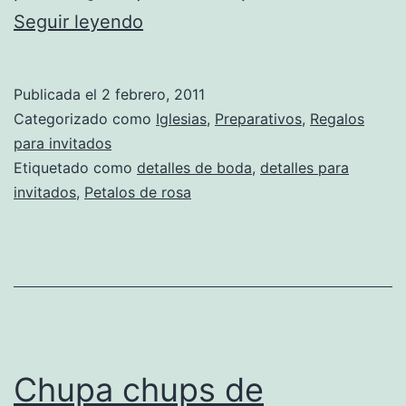
Cajitas
Seguir leyendo
con
pétalos
Publicada el
2 febrero, 2011
de
Categorizado como
Iglesias
,
Preparativos
,
Regalos
rosa
para invitados
Etiquetado como
detalles de boda
,
detalles para
para
invitados
,
Petalos de rosa
bodas
Chupa chups de