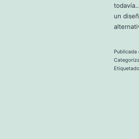
todavía…
un diseñ
alternat
Publicada 
Categori
Etiqueta