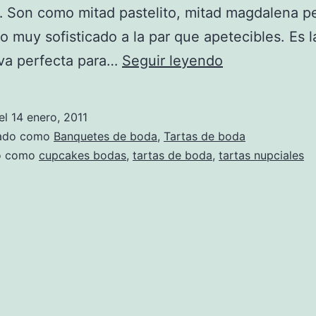
 Son como mitad pastelito, mitad magdalena p
o muy sofisticado a la par que apetecibles. Es l
Tartas
iva perfecta para…
Seguir leyendo
de
boda
el
14 enero, 2011
originales:
zado como
Banquetes de boda
,
Tartas de boda
Cascada
do como
cupcakes bodas
,
tartas de boda
,
tartas nupciales
de
cupcakes