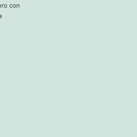
ero con
a