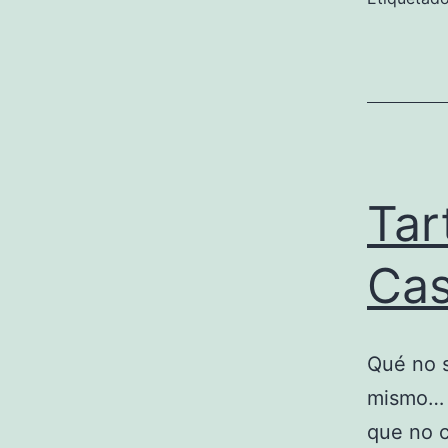
Tar
Cas
Qué no 
mismo… 
que no c