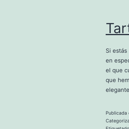
Tar
Si estás
en espec
el que c
que hemo
elegante
Publicada 
Categori
Etiqueta