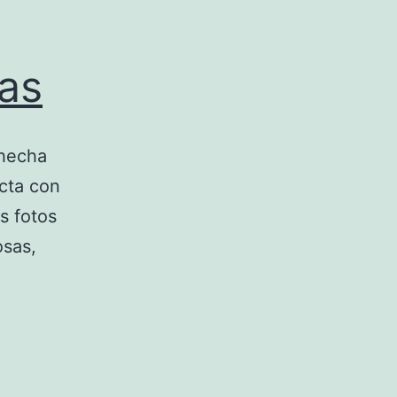
as
 hecha
ecta con
s fotos
osas,